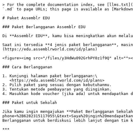
> For the complete documentation index, see [llms.txt](
`.md` to page URLs; this page is available as [Markdown
# Paket Assemblr EDU

### Paket Berlangganan Assemblr EDU

Di **Assemblr EDU**, kamu bisa meningkatkan akun melalu
Saat ini tersedia **4 jenis paket berlangganan**, masin
(https://edu.assemblrworld.com/id/plans)

<figure><img src="/files/y3HdWu092GrhPY0z1f9Q" alt=""><
### Cara Berlangganan

1. Kunjungi halaman paket berlangganan:\

   <https://edu.assemblrworld.com/id/plans>

2. Pilih paket yang sesuai dengan kebutuhanmu.

3. Tentukan metode pembayaran yang diinginkan.

4. Masukkan kode voucher (jika ada) untuk mendapatkan d
### Paket untuk Sekolah

Jika kamu ingin mengajukan **Paket Berlangganan Sekolah
phone=%2B6282315117055\&text=Saya%20ingin%20mendapatkan
Berlangganan untuk berdiskusi lebih lanjut dengan tim k
***
