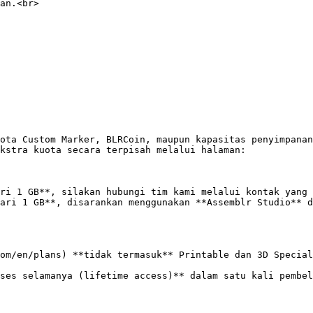
an.<br>

ota Custom Marker, BLRCoin, maupun kapasitas penyimpanan
kstra kuota secara terpisah melalui halaman:

om/en/plans) **tidak termasuk** Printable dan 3D Special
ses selamanya (lifetime access)** dalam satu kali pembel