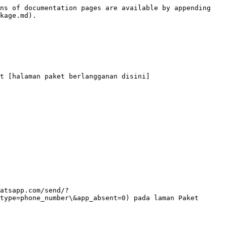
ns of documentation pages are available by appending 
kage.md).

t [halaman paket berlangganan disini]
atsapp.com/send/?
type=phone_number\&app_absent=0) pada laman Paket 