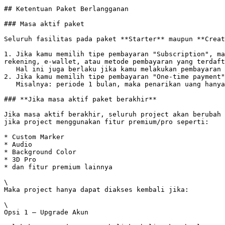
## Ketentuan Paket Berlangganan

### Masa aktif paket

Seluruh fasilitas pada paket **Starter** maupun **Creat
1. Jika kamu memilih tipe pembayaran "Subscription", ma
rekening, e-wallet, atau metode pembayaran yang terdaft
   Hal ini juga berlaku jika kamu melakukan pembayaran melalui GooglePlay atau Apple Store

2. Jika kamu memilih tipe pembayaran "One-time payment"
   Misalnya: periode 1 bulan, maka penarikan uang hanya dilakukan untuk 1 bulan tanpa adanya penarikan uang secara otomatis dibulan berikutnya<br>

### **Jika masa aktif paket berakhir**

Jika masa aktif berakhir, seluruh project akan berubah 
jika project menggunakan fitur premium/pro seperti:

* Custom Marker

* Audio

* Background Color

* 3D Pro

* dan fitur premium lainnya

\

Maka project hanya dapat diakses kembali jika:

\

Opsi 1 — Upgrade Akun
