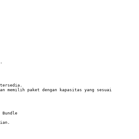
.

 Bundle

ian.
