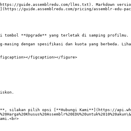
https://guide.assemblredu.com/llms.txt). Markdown versio
](https://guide.assemblredu.com/pricing/assemblr-edu-pac
i tombol **Upgrade** yang terletak di samping profilmu.

g-masing dengan spesifikasi dan kuota yang berbeda. Liha
figcaption></figcaption></figure>

iskon.

**, silakan pilih opsi [**Hubungi Kami**](https://api.wh
%20Harga%20Khusus%20Assemblr%20EDU%20untuk%2010%20akun\&
ami.<br>
