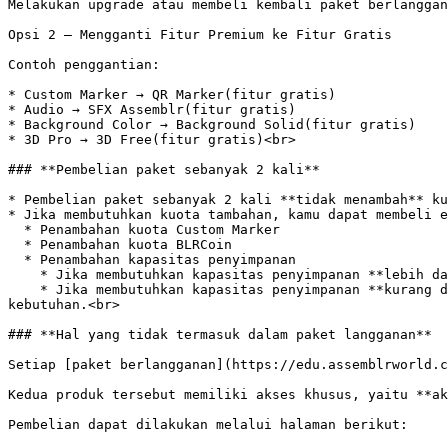
Melakukan upgrade atau membeli kembali paket berlanggan
Opsi 2 — Mengganti Fitur Premium ke Fitur Gratis

Contoh penggantian:

* Custom Marker → QR Marker(fitur gratis)

* Audio → SFX Assemblr(fitur gratis)

* Background Color → Background Solid(fitur gratis)

* 3D Pro → 3D Free(fitur gratis)<br>

### **Pembelian paket sebanyak 2 kali**

* Pembelian paket sebanyak 2 kali **tidak menambah** ku
* Jika membutuhkan kuota tambahan, kamu dapat membeli e
  * Penambahan kuota Custom Marker

  * Penambahan kuota BLRCoin

  * Penambahan kapasitas penyimpanan

    * Jika membutuhkan kapasitas penyimpanan **lebih dari 1 GB**, silakan hubungi tim kami melalui kontak yang tersedia.

    * Jika membutuhkan kapasitas penyimpanan **kurang dari 1 GB**, disarankan menggunakan **Assemblr Studio** dan memilih paket dengan kapasitas yang sesuai 
kebutuhan.<br>

### **Hal yang tidak termasuk dalam paket langganan**

Setiap [paket berlangganan](https://edu.assemblrworld.c
Kedua produk tersebut memiliki akses khusus, yaitu **ak
Pembelian dapat dilakukan melalui halaman berikut:
