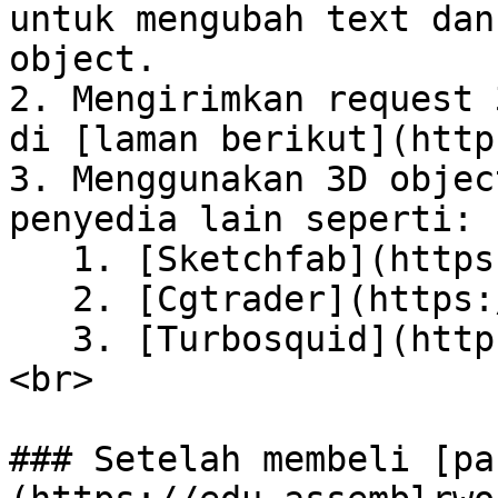
untuk mengubah text dan
object.

2. Mengirimkan request 
di [laman berikut](http
3. Menggunakan 3D objec
penyedia lain seperti:

   1. [Sketchfab](https://sketchfab.com/)

   2. [Cgtrader](https://www.cgtrader.com/)

   3. [Turbosquid](https://www.turbosquid.com/)
<br>

### Setelah membeli [pa