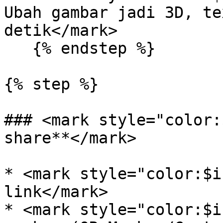
Ubah gambar jadi 3D, te
detik</mark>

   {% endstep %}

{% step %}

### <mark style="color:
share**</mark>

* <mark style="color:$i
link</mark>

* <mark style="color:$i