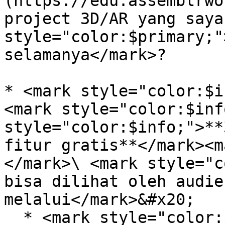
(https://edu.assemblrwo
project 3D/AR yang saya
style="color:$primary;"
selamanya</mark>?

* <mark style="color:$i
<mark style="color:$inf
style="color:$info;">**
fitur gratis**</mark><m
</mark>\ <mark style="c
bisa dilihat oleh audie
melalui</mark>&#x20;

  * <mark style="color:$info;">link yang 