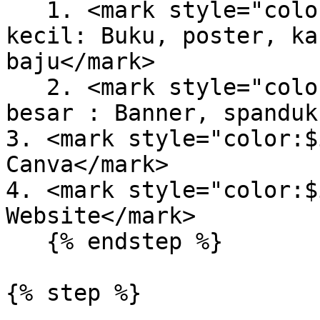
   1. <mark style="color:$info;">Printable ukuran 
kecil: Buku, poster, ka
baju</mark>

   2. <mark style="color:$info;">Printable ukuran 
besar : Banner, spanduk
3. <mark style="color:$
Canva</mark>

4. <mark style="color:$
Website</mark>

   {% endstep %}

{% step %}
