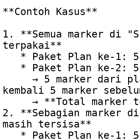
**Contoh Kasus**

1. **Semua marker di "S
terpakai**

   * Paket Plan ke-1: 5 marker (terpakai semua)

   * Paket Plan ke-2: 5 marker\

     → 5 marker dari plan ke-2 akan **mengaktifkan 
kembali 5 marker sebelu
     → **Total marker tetap 5**

2. **Sebagian marker di
masih tersisa**

   * Paket Plan ke-1: 5 marker (baru terpakai 3)
